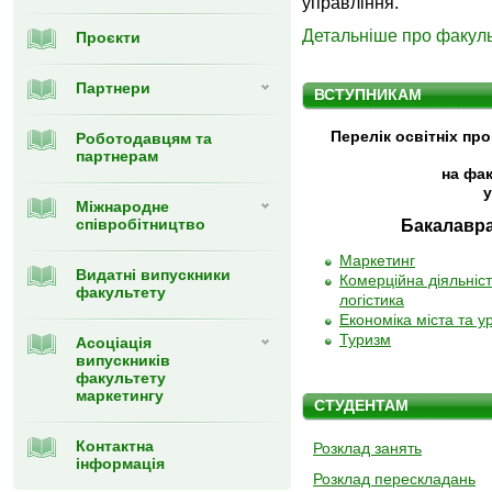
управління.
Детальніше про факуль
Проєкти
Партнери
ВСТУПНИКАМ
Перелік освітніх пр
Роботодавцям та
партнерам
на фак
у
Міжнародне
співробітництво
Бакалавр
Маркетинг
Видатні випускники
Комерційна діяльніст
факультету
логістика
Економіка міста та у
Туризм
Асоціація
випускників
факультету
маркетингу
СТУДЕНТАМ
Контактна
Розклад занять
інформація
Розклад перескладань