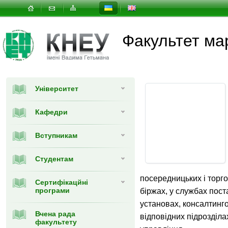
Факультет ма
Університет
Кафедри
Вступникам
Студентам
посередницьких і торго
Сертифікацйні
програми
біржах, у службах пост
установах, консалтинг
Вчена рада
відповідних підрозділа
факультету