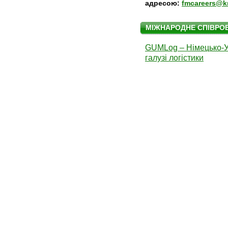
адресою:
fmcareers@k
МІЖНАРОДНЕ СПІВРО
GUMLog – Німецько-Ук
галузі логістики